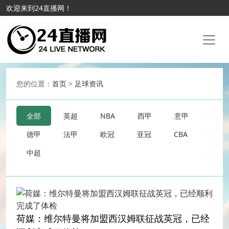
欢迎来到24直播网！
您的位置：
首页
>
足球资讯
全部
英超
NBA
西甲
意甲
德甲
法甲
欧冠
亚冠
CBA
中超
荷媒：维尔特曼将加盟西汉姆联征战英冠，已经