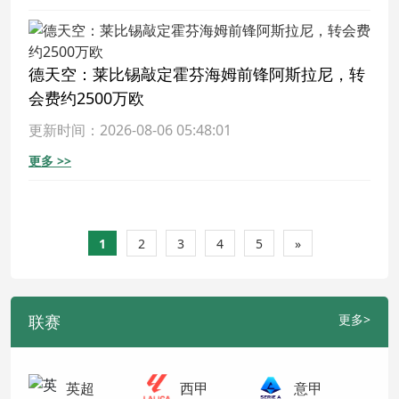
德天空：莱比锡敲定霍芬海姆前锋阿斯拉尼，转
会费约2500万欧
更新时间：2026-08-06 05:48:01
更多 >>
1
2
3
4
5
»
联赛
更多>
英超
西甲
意甲