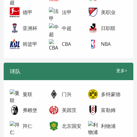
德甲
法甲
美职业
亚洲杯
中超
日职联
韩篮甲
CBA
NBA
球队
更多>
曼联
门兴
多特蒙德
弗赖堡
美因茨
富勒姆
拜仁
北京国安
利物浦